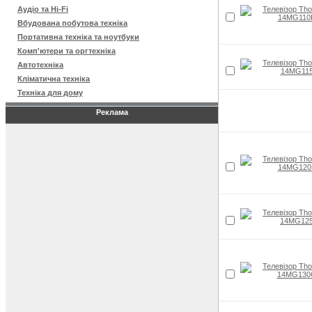
Аудіо та Hi-Fi
Вбудована побутова техніка
Портативна техніка та ноутбуки
Комп'ютери та оргтехніка
Автотехніка
Кліматична техніка
Техніка для дому
Реклама