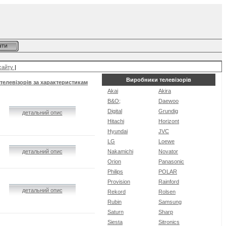
сайту
|
Виробники телевізорів
телевізорів за характеристикам
Akai
Akira
B&O;
Daewoo
Digital
Grundig
детальний опис
Hitachi
Horizont
Hyundai
JVC
LG
Loewe
детальний опис
Nakamichi
Novator
Orion
Panasonic
Philips
POLAR
Provision
Rainford
детальний опис
Rekord
Rolsen
Rubin
Samsung
Saturn
Sharp
Siesta
Sitronics