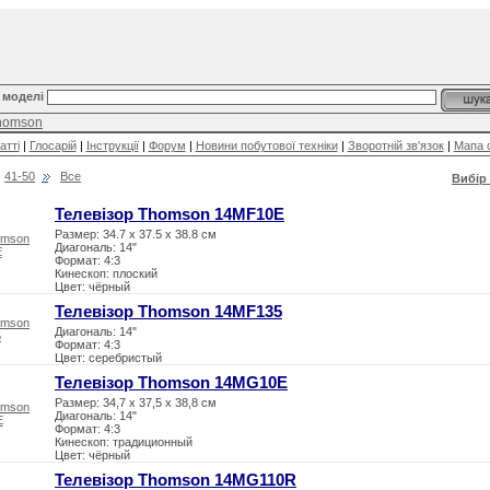
 моделі
homson
атті
|
Глосарій
|
Інструкції
|
Форум
|
Новини побутової техніки
|
Зворотній зв'язок
|
Мапа 
41-50
Все
Вибір 
Телевізор Thomson 14MF10E
Размер: 34.7 x 37.5 x 38.8 см
Диагональ: 14"
Формат: 4:3
Кинескоп: плоский
Цвет: чёрный
Телевізор Thomson 14MF135
Диагональ: 14"
Формат: 4:3
Цвет: серебристый
Телевізор Thomson 14MG10E
Размер: 34,7 x 37,5 x 38,8 см
Диагональ: 14"
Формат: 4:3
Кинескоп: традиционный
Цвет: чёрный
Телевізор Thomson 14MG110R