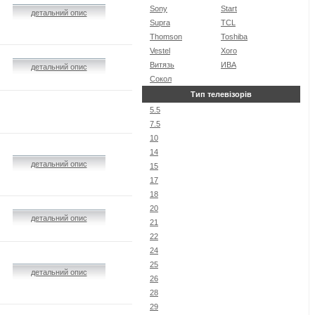
Sony
Start
детальний опис
Supra
TCL
Thomson
Toshiba
Vestel
Xoro
Витязь
ИВА
детальний опис
Сокол
Тип телевізорів
5.5
7.5
10
14
детальний опис
15
17
18
20
детальний опис
21
22
24
25
детальний опис
26
28
29