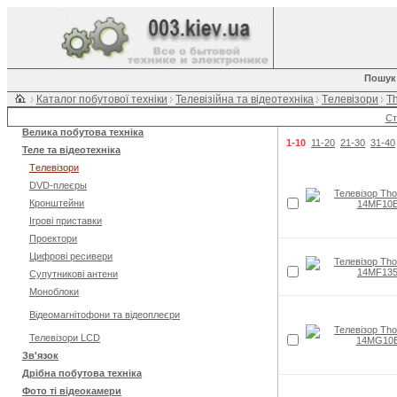
Пошук
Каталог побутової техніки
Телевізійна та відеотехніка
Tелевізори
T
Ст
Велика побутова техніка
1-10
11-20
21-30
31-40
Теле та відеотехніка
Tелевізори
DVD-плеєры
Кронштейни
Ігрові приставки
Проектори
Цифрові ресивери
Супутникові антени
Моноблоки
Відеомагнітофони та відеоплеєри
Телевізори LCD
Зв'язок
Дрібна побутова техніка
Фото ті відеокамери