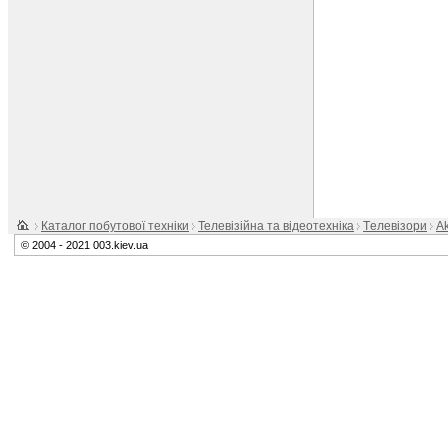
Каталог побутової техніки
Телевізійна та відеотехніка
Tелевізори
Ak
© 2004 - 2021 003.kiev.ua