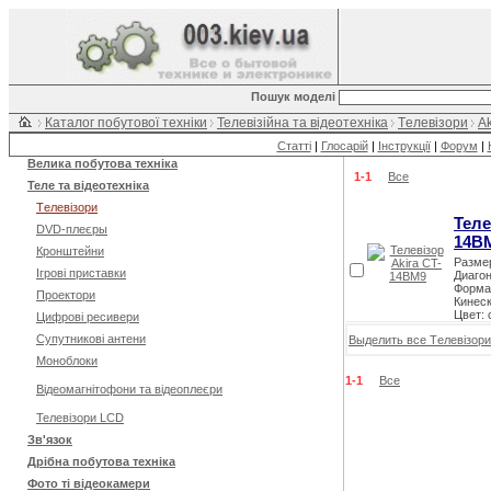
Пошук моделі
Каталог побутової техніки
Телевізійна та відеотехніка
Tелевізори
Ak
Статті
|
Глосарій
|
Інструкції
|
Форум
|
Велика побутова техніка
1-1
Все
Теле та відеотехніка
Tелевізори
Теле
DVD-плеєры
14B
Кронштейни
Размер
Ігрові приставки
Диагон
Формат
Проектори
Кинес
Цвет:
Цифрові ресивери
Супутникові антени
Выделить все Tелевізори
Моноблоки
1-1
Все
Відеомагнітофони та відеоплеєри
Телевізори LCD
Зв'язок
Дрібна побутова техніка
Фото ті відеокамери