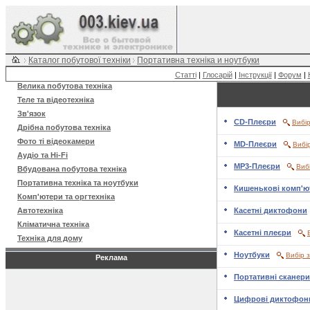
Каталог побутової техніки
Портативна техніка и ноутбуки
Статті
|
Глосарій
|
Інструкції
|
Форум
|
Велика побутова техніка
Теле та відеотехніка
Зв'язок
CD-Плеєри
Вибі
Дрібна побутова техніка
Фото ті відеокамери
MD-Плеєри
Вибі
Аудіо та Hi-Fi
MP3-Плеєри
Виб
Вбудована побутова техніка
Портативна техніка та ноутбуки
Кишенькові комп'ю
Комп'ютери та оргтехніка
Автотехніка
Касетні диктофони
Кліматична техніка
Касетні плеєри
Техніка для дому
Ноутбуки
Вибір 
Реклама
Портативні сканери
Цифрові диктофон