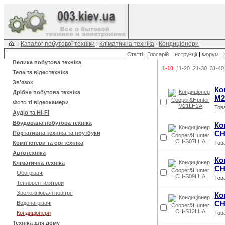
Каталог побутової техніки
Кліматична техніка
Кондиціонери
Статті
|
Глосарій
|
Інструкції
|
Форум
|
Велика побутова техніка
1-10
11-20
21-30
31-40
Теле та відеотехніка
Зв'язок
Ко
Дрібна побутова техніка
M2
Фото ті відеокамери
Тов
Аудіо та Hi-Fi
Вбудована побутова техніка
Ко
CH
Портативна техніка та ноутбуки
Комп'ютери та оргтехніка
Тов
Автотехніка
Ко
Кліматична техніка
CH
Обогрівачі
Тов
Тепловентилятори
Зволожнювачі повітря
Ко
CH
Водонагрівачі
Кондиціонери
Тов
Техніка для дому