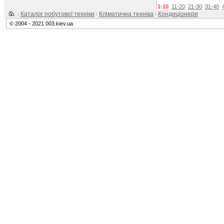
1-10
11-20
21-30
31-40
Каталог побутової техніки
Кліматична техніка
Кондиціонери
© 2004 - 2021 003.kiev.ua