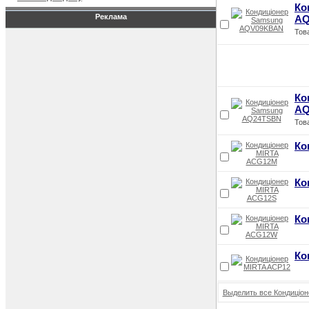
Ко
Реклама
AQ
Тов
Ко
AQ
Тов
Ко
Ко
Ко
Ко
Выделить все Кондиціон