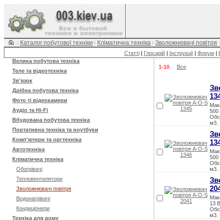
Каталог побутової техніки
Кліматична техніка
Зволожнювачі повітря
Статті
|
Глосарій
|
Інструкції
|
Форум
|
Велика побутова техніка
1-10
Все
Теле та відеотехніка
Зв'язок
Зв
Дрібна побутова техніка
13
Фото ті відеокамери
Мак
Аудіо та Hi-Fi
500
Обс
Вбудована побутова техніка
м3.
Портативна техніка та ноутбуки
Зв
Комп'ютери та оргтехніка
13
Автотехніка
Мак
500
Кліматична техніка
Обс
Обогрівачі
м3.
Тепловентилятори
Зв
20
Зволожнювачі повітря
Мак
Водонагрівачі
13 
Кондиціонери
Обс
м3.
Техніка для дому