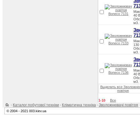
Зв
71
Мак
40 
Обс
м3.
Зв
71
Мак
130
Обс
м3.
Зв
71
Мак
40 
Обс
м3.
Выделить все Зволожню
повітря
1-10
Все
Каталог побутової техніки
Кліматична техніка
Зволожнювачі повітря
© 2004 - 2021 003.kiev.ua