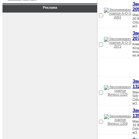
Зв
Реклама
20
Мак
20 
Обс
м3.
Зв
20
Кли
воз
мощ
кв.м
Зв
13
Мак
500
Обс
м3.
Зв
13
Мак
15 
Обс
м3.